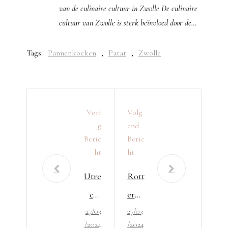
van de culinaire cultuur in Zwolle De culinaire
cultuur van Zwolle is sterk beïnvloed door de…
Tags:
Pannenkoeken
,
Patat
,
Zwolle
Vori
Volg
G
End
Beric
Beric
Ht
Ht
Utre
Rott
cht
erda
27/03
27/03
Fam
m
/2024
/2024