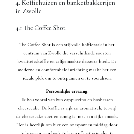
4. Koffiehuizen en banketbakkerijen
in Zwolle
4.1 The Coffee Shot
The Coffee Shot is een stijlvolle koffiezaak in het
centrum van Zwolle die verschillende soorten
kwaliteitskoffie en zelfgemaakte desserts biedt. De
moderne en comfortabele inrichting maakt het een
ideale plek om te ontspannen en te socializen.
Persoonlijke ervaring
:
Ik hou vooral van hun cappuccino en bosbessen
cheesecake. De koffie is rijk en aromatisch, terwijl
de cheesecake zoet en romig is, met een rijke smaak.
Het is heerlijk om hier een ontspannen middag door
te brengen, een boek te lezen of met vrienden te