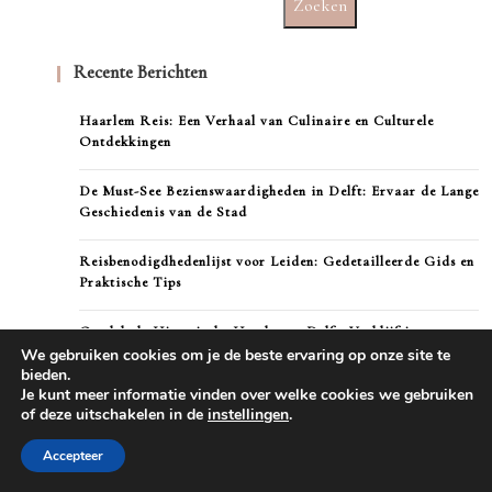
Zoeken
Recente Berichten
Haarlem Reis: Een Verhaal van Culinaire en Culturele
Ontdekkingen
De Must-See Bezienswaardigheden in Delft: Ervaar de Lange
Geschiedenis van de Stad
Reisbenodigdhedenlijst voor Leiden: Gedetailleerde Gids en
Praktische Tips
Ontdek de Historische Hotels van Delft: Verblijf in
Koninklijke Luxe
We gebruiken cookies om je de beste ervaring op onze site te
bieden.
Je kunt meer informatie vinden over welke cookies we gebruiken
Delft Shopping Gids: De Meest Kenmerkende Souvenirs van
of deze uitschakelen in de
instellingen
.
Nederland om mee naar huis te nemen
Accepteer