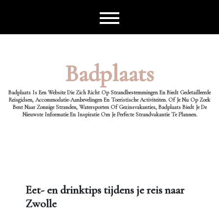
Ga
naar
de
inhoud
Badplaats
Badplaats Is Een Website Die Zich Richt Op Strandbestemmingen En Biedt Gedetailleerde
Reisgidsen, Accommodatie-Aanbevelingen En Toeristische Activiteiten. Of Je Nu Op Zoek
Bent Naar Zonnige Stranden, Watersporten Of Gezinsvakanties, Badplaats Biedt Je De
Nieuwste Informatie En Inspiratie Om Je Perfecte Strandvakantie Te Plannen.
Eet- en drinktips tijdens je reis naar
Zwolle