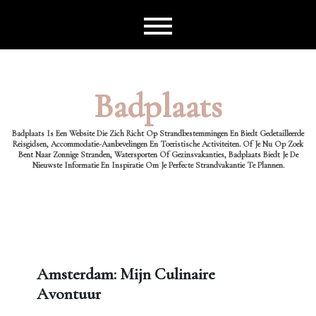
Ga
naar
de
inhoud
Badplaats
Badplaats Is Een Website Die Zich Richt Op Strandbestemmingen En Biedt Gedetailleerde
Reisgidsen, Accommodatie-Aanbevelingen En Toeristische Activiteiten. Of Je Nu Op Zoek
Bent Naar Zonnige Stranden, Watersporten Of Gezinsvakanties, Badplaats Biedt Je De
Nieuwste Informatie En Inspiratie Om Je Perfecte Strandvakantie Te Plannen.
Amsterdam: Mijn Culinaire
Avontuur