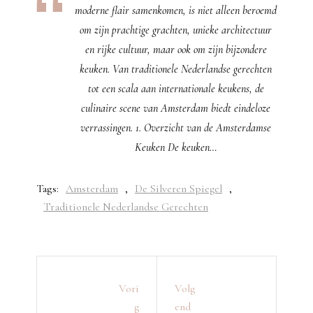
moderne flair samenkomen, is niet alleen beroemd
om zijn prachtige grachten, unieke architectuur
en rijke cultuur, maar ook om zijn bijzondere
keuken. Van traditionele Nederlandse gerechten
tot een scala aan internationale keukens, de
culinaire scene van Amsterdam biedt eindeloze
verrassingen. 1. Overzicht van de Amsterdamse
Keuken De keuken…
Tags:
Amsterdam
,
De Silveren Spiegel
,
Traditionele Nederlandse Gerechten
Vori
Volg
G
End