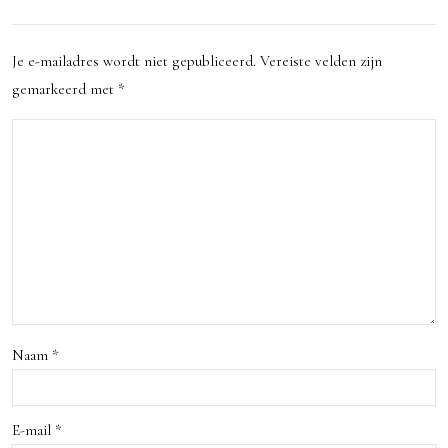
Wan
erda
Je e-mailadres wordt niet gepubliceerd.
Vereiste velden zijn
dele
m:
gemarkeerd met
*
n en
Een
Fiet
Fees
sen
t
in
van
de
Kun
Nat
st en
uur
Gesc
hied
Naam
*
enis
E-mail
*