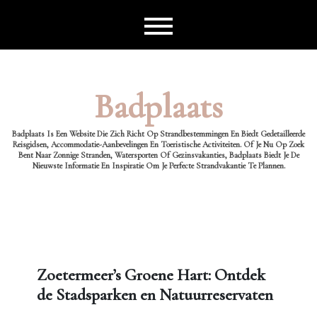
Ga
naar
de
inhoud
Badplaats
Badplaats Is Een Website Die Zich Richt Op Strandbestemmingen En Biedt Gedetailleerde
Reisgidsen, Accommodatie-Aanbevelingen En Toeristische Activiteiten. Of Je Nu Op Zoek
Bent Naar Zonnige Stranden, Watersporten Of Gezinsvakanties, Badplaats Biedt Je De
Nieuwste Informatie En Inspiratie Om Je Perfecte Strandvakantie Te Plannen.
Zoetermeer’s Groene Hart: Ontdek
de Stadsparken en Natuurreservaten