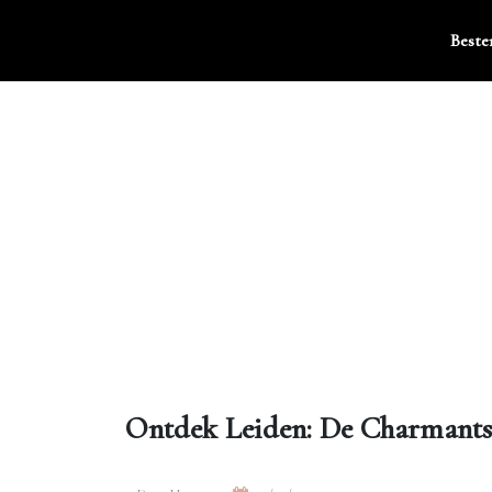
Ga
naar
Best
de
inhoud
Ontdek Leiden: De Charmantst