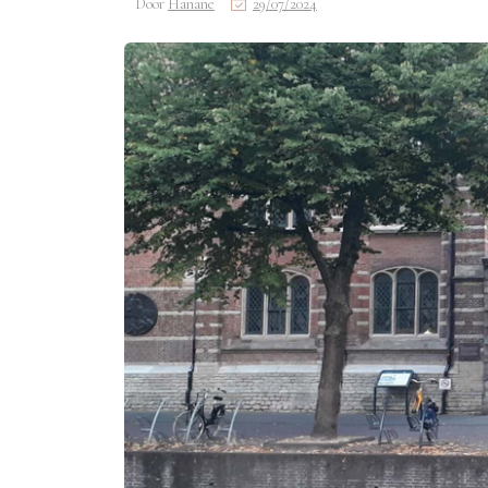
Door
Hanane
29/07/2024