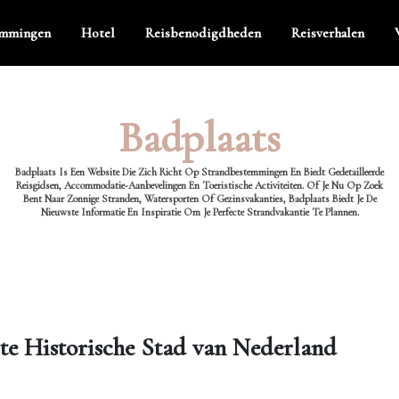
emmingen
Hotel
Reisbenodigdheden
Reisverhalen
Badplaats
Badplaats Is Een Website Die Zich Richt Op Strandbestemmingen En Biedt Gedetailleerde
Reisgidsen, Accommodatie-Aanbevelingen En Toeristische Activiteiten. Of Je Nu Op Zoek
Bent Naar Zonnige Stranden, Watersporten Of Gezinsvakanties, Badplaats Biedt Je De
Nieuwste Informatie En Inspiratie Om Je Perfecte Strandvakantie Te Plannen.
e Historische Stad van Nederland