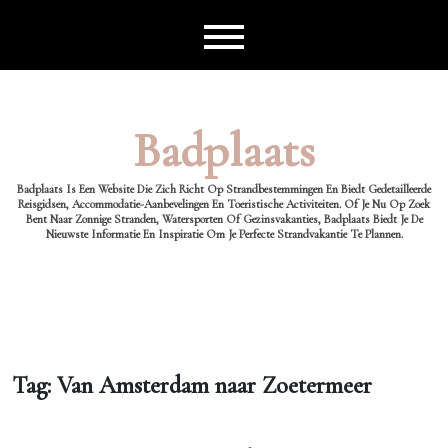
Ga
naar
de
inhoud
Badplaats
Badplaats Is Een Website Die Zich Richt Op Strandbestemmingen En Biedt Gedetailleerde
Reisgidsen, Accommodatie-Aanbevelingen En Toeristische Activiteiten. Of Je Nu Op Zoek
Bent Naar Zonnige Stranden, Watersporten Of Gezinsvakanties, Badplaats Biedt Je De
Nieuwste Informatie En Inspiratie Om Je Perfecte Strandvakantie Te Plannen.
Tag:
Van Amsterdam naar Zoetermeer