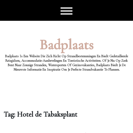
Ga
naar
de
inhoud
Badplaats
Badplaats Is Een Website Die Zich Richt Op Strandbestemmingen En Biedt Gedetailleerde
Reisgidsen, Accommodatie-Aanbevelingen En Toeristische Activiteiten. Of Je Nu Op Zoek
Bent Naar Zonnige Stranden, Watersporten Of Gezinsvakanties, Badplaats Biedt Je De
Nieuwste Informatie En Inspiratie Om Je Perfecte Strandvakantie Te Plannen.
Tag:
Hotel de Tabaksplant