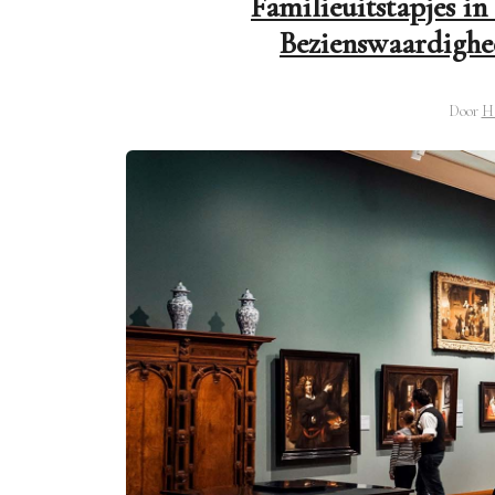
Familieuitstapjes in
Bezienswaardighe
Door
H