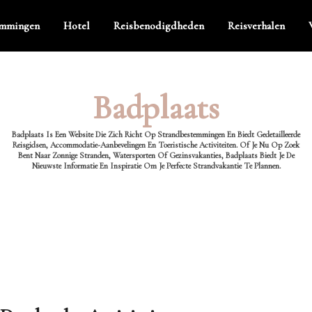
emmingen
Hotel
Reisbenodigdheden
Reisverhalen
Badplaats
Badplaats Is Een Website Die Zich Richt Op Strandbestemmingen En Biedt Gedetailleerde
Reisgidsen, Accommodatie-Aanbevelingen En Toeristische Activiteiten. Of Je Nu Op Zoek
Bent Naar Zonnige Stranden, Watersporten Of Gezinsvakanties, Badplaats Biedt Je De
Nieuwste Informatie En Inspiratie Om Je Perfecte Strandvakantie Te Plannen.